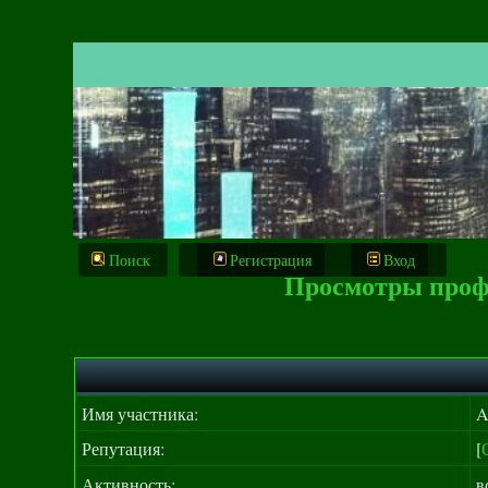
Поиск
Регистрация
Вход
Просмотры профи
Имя участника:
A
Репутация:
[
Активность:
в