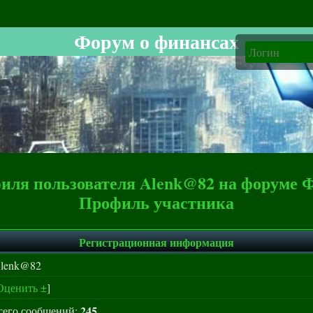
Форум о финансах
ля пользователя Alenk@82 на форуме 
Профиль участника
Регистрационная информация
lenk@82
Оценить ±
]
245
сего сообщений: