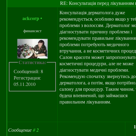
RE: Консультація перед лікуванням 
Консультація дерматолога дуже
ackcorp
•
рекомендується, особливо якщо у те
проблеми з волоссям. Дерматолог м
финансист
діагностувати причину проблеми і
рекомендувати правильне лікування
проблеми потребують медичного
втручання, а не косметичних процед
Салон красоти может запропонуват
Статистика:
косметичні процедури, але не може
діагностувати медичні проблеми.
Сообщений: 8
Рекомендую спочатку звернутись до
Регистрация:
дерматолога, а потім, якщо потрібно
05.11.2010
салону для процедур. Таким чином,
будеш впевнений, що займаєшся
правильним лікуванням.
1
Сообщение
#
2