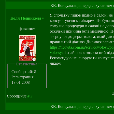
RE: Консультація перед лікуванням 
Я спочатку пішов прямо в салон, не
Коля Непийкола
•
консультуючись з лікарем. Це була 
тому що процедури в салоні не доп
финансист
оскільки причина була медичною. П
звернувся до дерматолога, який дав 
правильний діагноз. Дивився варіан
https://neovita.com.ua/service/volosy/po
volossya
і знайшов комплексний підх
Рекомендую не ігнорувати консульт
лікаря
Статистика:
Сообщений: 8
Регистрация:
18.01.2008
1
Сообщение
#
3
RE: Консультація перед лікуванням 