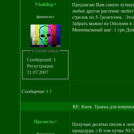
Vladi4eg
•
Предлагаю Вам самую лучшую т
любое другое растение любит 
финансист
стрелок по 5-7розеточек . Эт
Забрать можно на Оболони в л
Минимальный шаг: 1 грн Доп
Статистика:
Сообщений: 1
Регистрация:
21.07.2007
Сообщение
#
1
RE: Киев. Травка для коврика
Прелесть
•
Получаю десятки писем в личк
процедура :) В том пучке 50-7
финансист