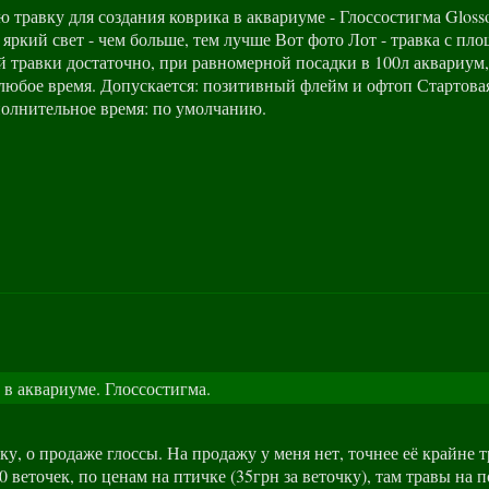
равку для создания коврика в аквариуме - Глоссостигма Glossost
яркий свет - чем больше, тем лучше Вот фото Лот - травка с пло
ой травки достаточно, при равномерной посадки в 100л аквариум
юбое время. Допускается: позитивный флейм и офтоп Стартовая 
олнительное время: по умолчанию.
 в аквариуме. Глоссостигма.
у, о продаже глоссы. На продажу у меня нет, точнее её крайне т
0 веточек, по ценам на птичке (35грн за веточку), там травы на 