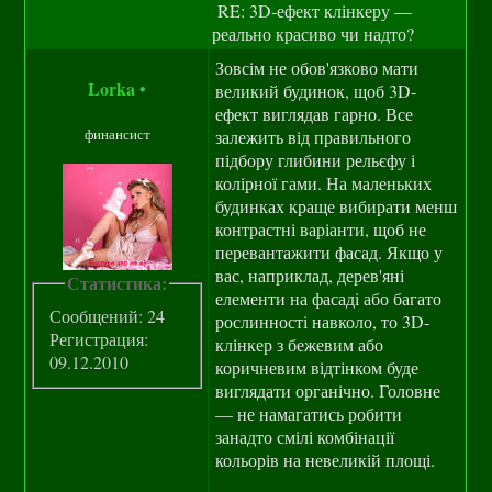
RE: 3D‑ефект клінкеру —
реально красиво чи надто?
Зовсім не обов'язково мати
Lorka
•
великий будинок, щоб 3D-
ефект виглядав гарно. Все
финансист
залежить від правильного
підбору глибини рельєфу і
колірної гами. На маленьких
будинках краще вибирати менш
контрастні варіанти, щоб не
перевантажити фасад. Якщо у
вас, наприклад, дерев'яні
Статистика:
елементи на фасаді або багато
Сообщений: 24
рослинності навколо, то 3D-
Регистрация:
клінкер з бежевим або
09.12.2010
коричневим відтінком буде
виглядати органічно. Головне
— не намагатись робити
занадто смілі комбінації
кольорів на невеликій площі.