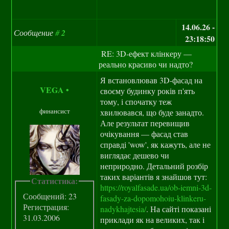
14.06.26 -
Сообщение
#
2
23:18:50
RE: 3D‑ефект клінкеру —
реально красиво чи надто?
Я встановлював 3D-фасад на
VEGA
•
своєму будинку років п'ять
тому, і спочатку теж
финансист
хвилювався, що буде занадто.
Але результат перевищив
очікування — фасад став
справді 'wow', як кажуть, але не
виглядає дешево чи
неприродно. Детальний розбір
таких варіантів я знайшов тут:
Статистика:
https://royalfasade.ua/ob-iemni-3d-
Сообщений: 23
fasady-za-dopomohoiu-klinkeru-
Регистрация:
nadykhajtesia/
. На сайті показані
31.03.2006
приклади як на великих, так і