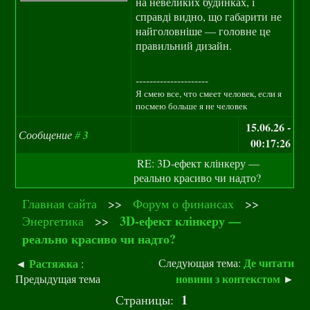
на невеликих будинках, і
справді видно, що габарити не
найголовніше — головне це
правильний дизайн.
---------------------
Я смею все, что смеет человек, если я
посмею больше я не человек
15.06.26 -
Сообщение
#
3
00:17:26
RE: 3D‑ефект клінкеру —
реально красиво чи надто?
Главная сайта
>>
Форум о финансах
>>
3D‑ефект клінкеру —
Энергетика
>>
реально красиво чи надто?
Де читати
Растяжка
Следующая тема:
◄
:
новини з контекстом
Предыдущая тема
►
1
Страницы: