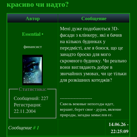
красиво чи надто?
Автор
Сообщение
Мені дуже подобаються 3D-
Essential
•
фасади з клінкеру, які я бачив
на кількох будинках у
финансист
передмісті, але я боюся, що це
занадто броско для мого
скромного будинку. Чи реально
вони виглядають добре в
звичайних умовах, чи це тільки
для розкішних котеджів?
Статистика:
---------------------
Сообщений: 227
Сквозь вековые непогоды идет,
Регистрация:
вершит, берет свое - дурак, явление
22.11.2004
природы, загадка замыслов ее.
14.06.26 -
Сообщение
#
1
22:25:09